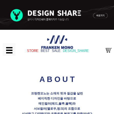
STORE
BEST
SALE
DESIGN_SHARE
A B O U T
프랑켄모노는 소재의 핏과 질감을 살린
베이직한 디자인을 바탕으로
메인컬러(레드,블루,블랙)와
서브컬러(옐로우,핑크)의 조합으로
신선하고 다양하지만 조화로운 분위기를 만들어낸다