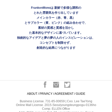
FrankenMonoは 新鮮で多様な調和の
とれた雰囲気を作り出しています
メインカラー（赤、青、黒）
とサブカラー（黄、ピンク）の組み合わせで、
素材の質感と質感を活かし
た基本的なデザインに基づいています。
独創的なアイデアと夢の夢の人のインスピレーションは、
コンセプトを制限せず、
創造的な結果につながります
#frankenmono #프랑켄모노 #hongdae #hongdae_cafe
#hongdae_flagship_store #hongdae_frankenmono #hongdae_fashionstyle
#hongdae_fashionlook #hongdae_streetfashion #홍대_플래그쉽스토어 #홍대
옷가게 #홍대카페 #홍대_프랑켄모노 #홍대_frankenmono #홍대_편집샵 #홍
대_멋집 #홍대_쇼핑
ABOUT
/
PRIVACY
/
AGREEMENT
/
GUIDE
Business License. 731-85-00659 | Ceo. Lee TaeYong
Online Mall License. 2015-Seoulyoungdeungpogu-0136ho
Comp. ELLEN Office