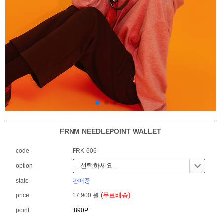
FRNM NEEDLEPOINT WALLET
code
FRK-606
option
state
판매중
(무료배송)
price
17,900 원
point
890P