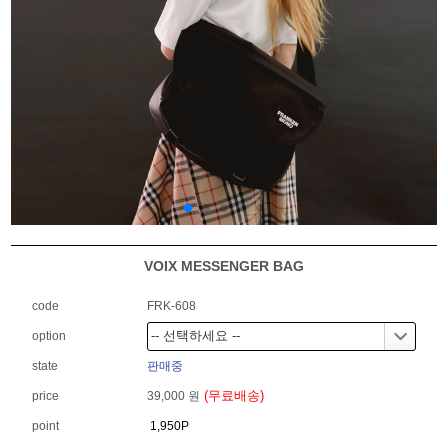
VOIX MESSENGER BAG
code
FRK-608
option
state
판매중
(무료배송)
price
39,000 원
point
1,950P