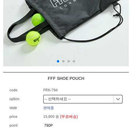
FFF SHOE POUCH
code
FRK-794
option
state
판매중
(무료배송)
price
15,900 원
point
790P