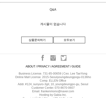
Q&A
게시물이 없습니다
상품문의하기
모두보기
ABOUT
/
PRIVACY
/
AGREEMENT
/
GUIDE
Business License. 731-85-00659 | Ceo. Lee TaeYong
Online Mall License. 2015-Seoulyoungdeungpogu-0136ho
Comp. ELLEN Office
Addr. #124, sunyuro-3gil, 10, youngdeungpo-gu, Seoul
Customer Center. 070-8670-0607
Email. frankenmono@naver.com
Hosting by Gabia Inc.
Copyrightⓒ ELLEN co.,LTD All Right Reserved.