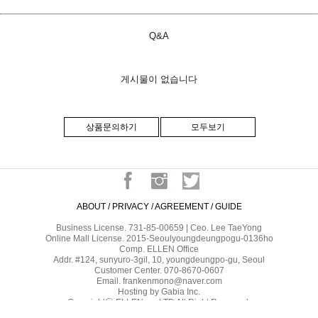
Q&A
게시물이 없습니다
상품문의하기
모두보기
ABOUT
/
PRIVACY
/
AGREEMENT
/
GUIDE
Business License. 731-85-00659 | Ceo. Lee TaeYong
Online Mall License. 2015-Seoulyoungdeungpogu-0136ho
Comp. ELLEN Office
Addr. #124, sunyuro-3gil, 10, youngdeungpo-gu, Seoul
Customer Center. 070-8670-0607
Email. frankenmono@naver.com
Hosting by Gabia Inc.
Copyrightⓒ ELLEN co.,LTD All Right Reserved.