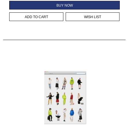
BUY NOW
ADD TO CART
WISH LIST