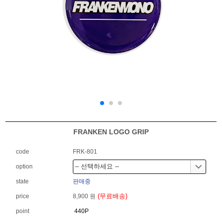
FRANKEN LOGO GRIP
code
FRK-801
option
state
판매중
(무료배송)
price
8,900 원
point
440P