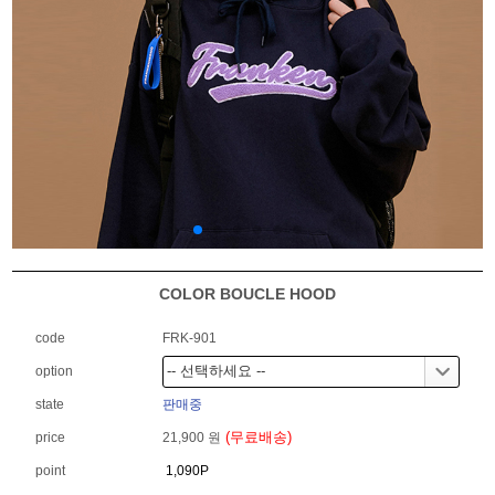
COLOR BOUCLE HOOD
code
FRK-901
option
state
판매중
(무료배송)
price
21,900 원
point
1,090P