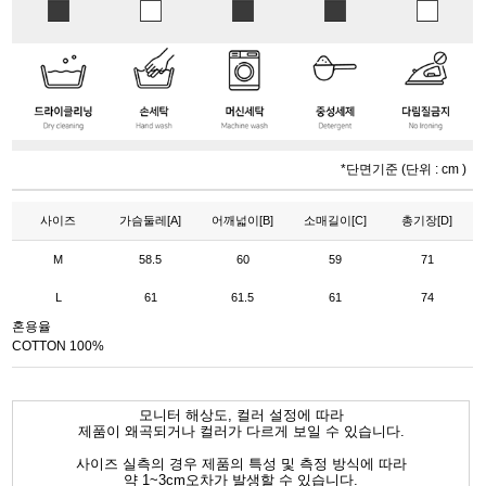
*단면기준 (단위 : cm )
사이즈
가슴둘레[A]
어깨넓이[B]
소매길이[C]
총기장[D]
M
58.5
60
59
71
L
61
61.5
61
74
혼용율
COTTON 100%
모니터 해상도, 컬러 설정에 따라
제품이 왜곡되거나 컬러가 다르게 보일 수 있습니다.
사이즈 실측의 경우 제품의 특성 및 측정 방식에 따라
약 1~3cm오차가 발생할 수 있습니다.