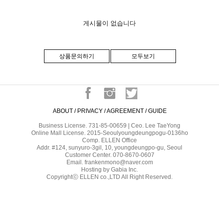
게시물이 없습니다
상품문의하기
모두보기
ABOUT
/
PRIVACY
/
AGREEMENT
/
GUIDE
Business License. 731-85-00659 | Ceo. Lee TaeYong
Online Mall License. 2015-Seoulyoungdeungpogu-0136ho
Comp. ELLEN Office
Addr. #124, sunyuro-3gil, 10, youngdeungpo-gu, Seoul
Customer Center. 070-8670-0607
Email. frankenmono@naver.com
Hosting by Gabia Inc.
Copyrightⓒ ELLEN co.,LTD All Right Reserved.