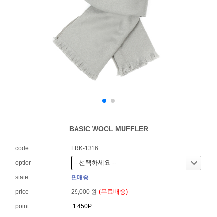
BASIC WOOL MUFFLER
code
FRK-1316
option
state
판매중
(무료배송)
price
29,000 원
point
1,450P